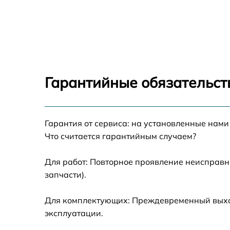
Восстановление данных Honor Hunter V700
Замена северного моста Honor Hunter V70
Замена экрана Honor Hunter V700
Гарантийные обязательст
Замена шлейфа матрицы Honor Hunter V70
Гарантия от сервиса: на установленные нами
Замена термопасты Honor Hunter V700
Что считается гарантийным случаем?
Замена системы охлаждения Honor Hunter
V700
Для работ: Повторное проявление неисправн
запчасти).
Замена оперативной памяти Honor Hunter
V700
Для комплектующих: Преждевременный выход
Замена микрофона Honor Hunter V700
эксплуатации.