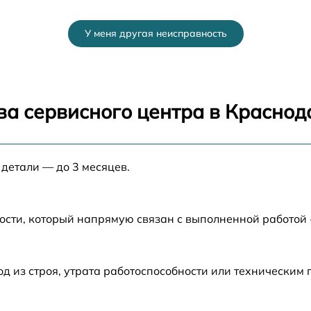
от 70 мин
У меня другая неисправность
0
от 80 мин
от 80 мин
ва сервисного центра в Краснод
0
от 60 мин
 детали — до 3 месяцев.
от 30 мин
от 70 мин
ости, который напрямую связан с выполненной работой
от 50 мин
 из строя, утрата работоспособности или техническим
от 60 мин