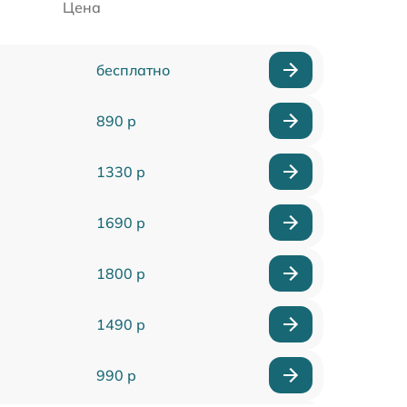
Цена
бесплатно
890 р
1330 р
1690 р
1800 р
1490 р
990 р