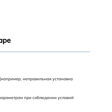
990 р
2600 р
1645 р
аре
1290 р
995 р
1550 р
 (например, неправильная установка
1160 р
 параметрам при соблюдении условий
2050 р