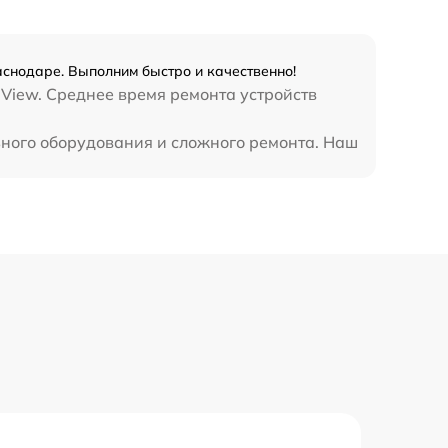
1645 р
2600 р
аснодаре. Выполним быстро и качественно!
 View. Среднее время ремонта устройств
990 р
ьного оборудования и сложного ремонта. Наш
990 р
890 р
1490 р
3900 р