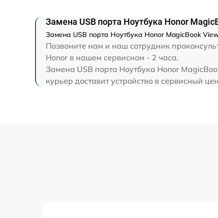
Замена экрана
Замена USB порта Ноутбука Honor Magic
Замена северного моста
Замена USB порта Ноутбука Honor MagicBook View
Позвоните нам и наш сотрудник проконсульт
Honor в нашем сервисном - 2 часа.
Восстановление данных
Замена USB порта Ноутбука Honor MagicBook
курьер доставит устройство в сервисный цен
Замена SSD
Замена аккумулятора
Замена клавиатуры
Замена шим-контроллера