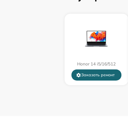
порта)
Замена USB порта
Замена звуковой карты
Замена микрофона
Honor 14 i5/16/512
Замена оперативной памяти
Заказать ремонт
Замена системы охлаждения
Замена термопасты
Замена шлейфа матрицы