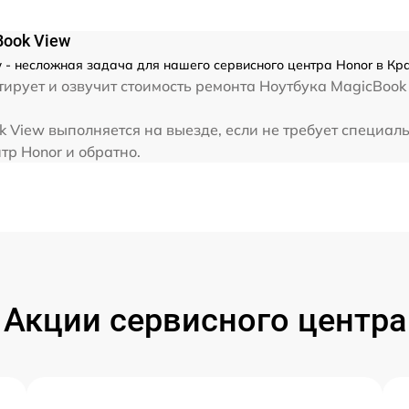
от 80 мин
Book View
от 80 мин
 - несложная задача для нашего сервисного центра Honor в Кр
ирует и озвучит стоимость ремонта Ноутбука MagicBook
от 70 мин
 View выполняется на выезде, если не требует специал
тр Honor и обратно.
от 60 мин
от 40 мин
от 60 мин
Акции сервисного центра
от 120 мин