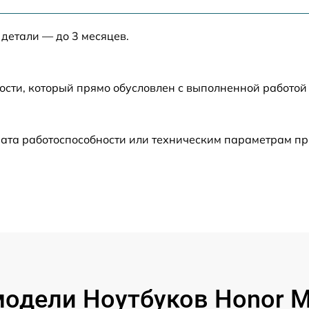
от 50 мин
 детали — до 3 месяцев.
от 30 мин
от 40 мин
ости, который прямо обусловлен с выполненной работой
от 50 мин
рата работоспособности или техническим параметрам п
от 40 мин
от 120 мин
от 60 мин
от 60 мин
одели Ноутбуков Honor M