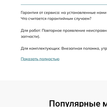
Замена жесткого диска
Гарантия от сервиса: на установленные нами
Установка драйверов
Что считается гарантийным случаем?
Замена вебкамеры
Для работ: Повторное проявление неисправн
запчасти).
Ремонт петель крышки
Для комплектующих: Внезапная поломка, ут
Настройка Wi-Fi
Показать полностью
Замена контроллера питания
Замена тачпада
Замена корпуса
Популярные м
Замена разъёмов (HDMI, DVI, Дисплей