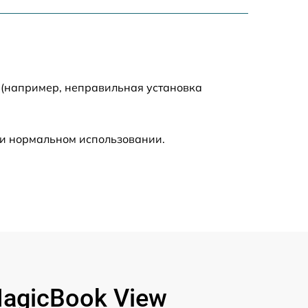
1250 р
1225 р
1740 р
 (например, неправильная установка
990 р
ри нормальном использовании.
1530 р
1490 р
1660 р
890 р
agicBook View