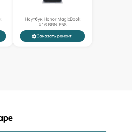
k
Ноутбук Honor MagicBook
X16 BRN-F58
Заказать ремонт
аре