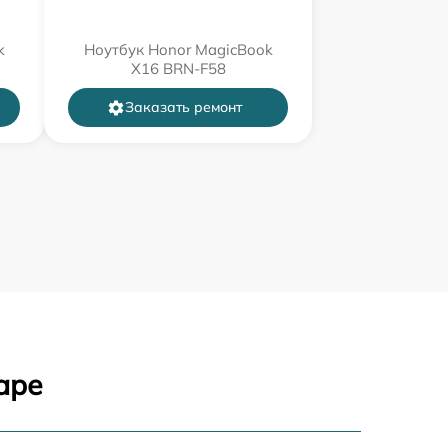
k
Ноутбук Honor MagicBook
X16 BRN-F58
Заказать ремонт
аре