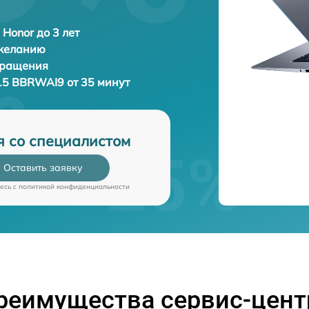
 Honor до 3 лет
 желанию
бращения
15 BBRWAI9 от 35 минут
я со специалистом
Оставить заявку
есь c
политикой конфиденциальности
реимущества сервис-цент