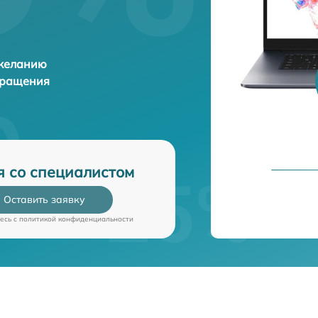
 желанию
бращения
я со специалистом
Оставить заявку
есь c
политикой конфиденциальности