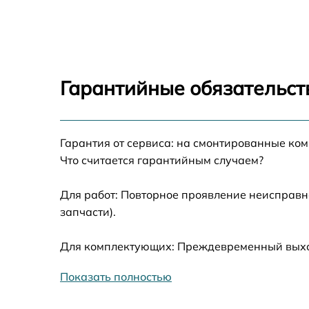
Замена экрана Honor Watch Magic
Замена шлейфа матрицы Honor Watch Magi
Гарантийные обязательст
Замена микрофона Honor Watch Magic
Замена кнопки включения Honor Watch
Гарантия от сервиса: на смонтированные ко
Magic
Что считается гарантийным случаем?
Замена Bluetooth Honor Watch Magic
Для работ: Повторное проявление неисправн
запчасти).
Для комплектующих: Преждевременный выход 
Показать полностью