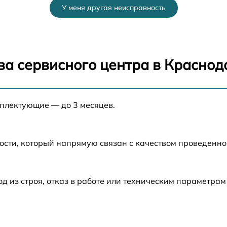
У меня другая неисправность
от 60 мин
c
от 60 мин
ва сервисного центра в Краснод
от 60 мин
мплектующие — до 3 месяцев.
от 60 мин
от 60 мин
ости, который напрямую связан с качеством проведенн
из строя, отказ в работе или техническим параметрам