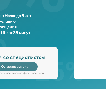
а Honor до 3 лет
 желанию
бращения
 Lite от 35 минут
я со специалистом
Оставить заявку
есь c
политикой конфиденциальности