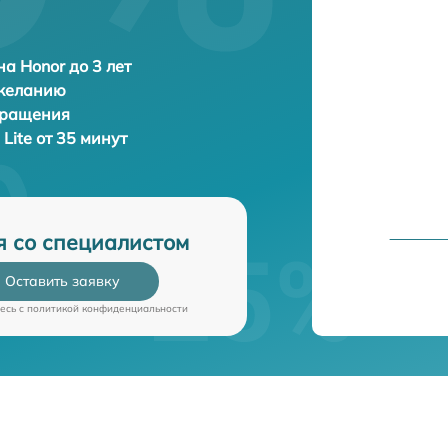
а Honor до 3 лет
 желанию
бращения
 Lite от 35 минут
я со специалистом
Оставить заявку
есь c
политикой конфиденциальности