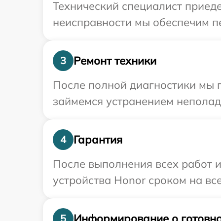
Технический специалист приеде
неисправности мы обеспечим пе
Ремонт техники
3
После полной диагностики мы 
займемся устранением неполад
Гарантия
4
После выполнения всех работ 
устройства Honor сроком на все
Информирование о готовно
5