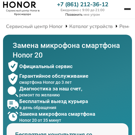
+7 (861) 212-36-12
Ежедневно с 9:00 до 21:00
Сервисный центр Honor
в
Краснодаре
Позвонить
мне утром
Сервисный центр Honor
Каталог устройств
Ремон
Замена микрофона смартфона
Honor 20
Официальный сервис
Гарантийное обслуживание
смартфона Honor до 3 лет
Диагностика за наш счет,
ремонт по желанию
Бесплатный выезд курьера
в день обращения
Замена микрофона смартфона
Honor 20 от 35 минут
Бесплатная консультация со