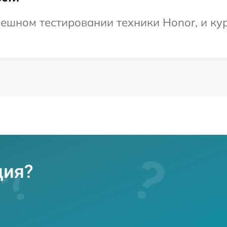
ешном тестировании техники Honor, и ку
ция?