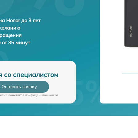
а Honor до 3 лет
 желанию
бращения
 от 35 минут
я со специалистом
Оставить заявку
есь c
политикой конфиденциальности