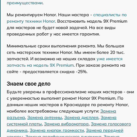
преимуществами
.
Мы ремонтируем Honor. Наши мастера -
специалисты по
ремонту техники Honor
. Восстановить модель 9X Premium
для мастеров не будет новой задачей. На все виды
проведенных работ у нас имеется гарантия.
Минимальные сроки выполнения ремонта. Мы большая
сеть мастерских техники Honor. Мы имеем более 20 тыс.
запчастей. И возможно на наших складах
уже имеется
запчасть на модель 9X Premium
. При заказе ремонта на
сайте - предоставляется скидка -25%.
Знаем свое дело
Будьте уверены в профессионализме наших мастеров - они
с уверенностью выполнят ремонт Honor 9X Premium. По
данным наших мастеров в Краснодаре по ремонту Honor,
наиболее востребованы следующие услуги:
Замена
разъема
,
Замена антенны
,
Замена дисплея
,
Замена
системной платы
,
Замена вибромотора
,
Замена голосового
динамика
,
Замена кнопок громкости
,
Замена передней
камеры
,
Замена полифонического динамика
,
Замена