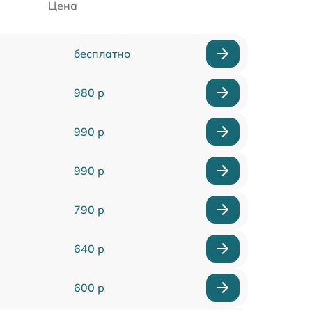
Цена
бесплатно
980 р
990 р
990 р
790 р
640 р
600 р