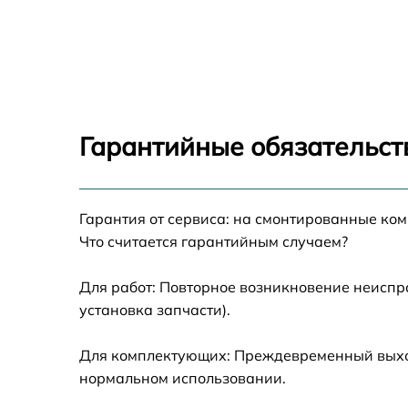
Замена тачскрина Honor Magic 5 Lite
Замена динамиков Honor Magic 5 Lite
Замена задней камеры Honor Magic 5 Lite
Гарантийные обязательст
Замена динамика Honor Magic 5 Lite
Гарантия от сервиса: на смонтированные ко
Замена стекла камеры Honor Magic 5 Lite
Что считается гарантийным случаем?
Замена корпуса Honor Magic 5 Lite
Для работ: Повторное возникновение неиспр
установка запчасти).
Восстановление данных Honor Magic 5 Lite
Для комплектующих: Преждевременный выход 
Замена микрофона Honor Magic 5 Lite
нормальном использовании.