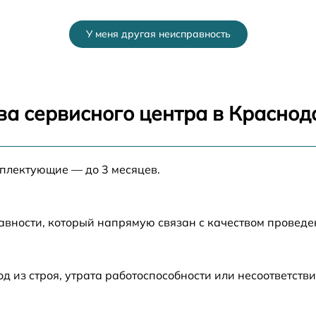
от 40 мин
У меня другая неисправность
от 25 мин
от 30 мин
ва сервисного центра в Краснод
от 25 мин
мплектующие — до 3 месяцев.
от 30 мин
от 50 мин
авности, который напрямую связан с качеством провед
от 45 мин
из строя, утрата работоспособности или несоответств
от 20 мин