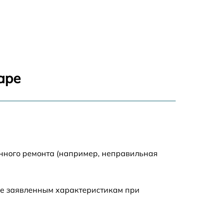
950 р
710 р
820 р
аре
790 р
1500 р
1190 р
енного ремонта (например, неправильная
960 р
ие заявленным характеристикам при
650 р