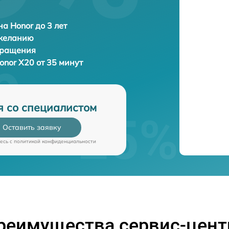
а Honor до 3 лет
 желанию
бращения
onor X20 от 35 минут
я со специалистом
Оставить заявку
есь c
политикой конфиденциальности
реимущества сервис-цент