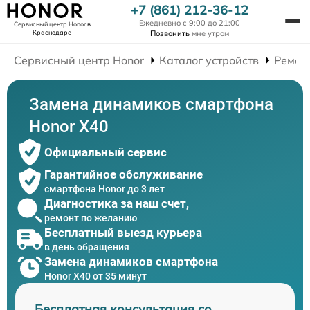
+7 (861) 212-36-12
Ежедневно с 9:00 до 21:00
Сервисный центр Honor
в
Краснодаре
Позвонить
мне утром
Сервисный центр Honor
Каталог устройств
Ремон
Замена динамиков смартфона
Honor X40
Официальный сервис
Гарантийное обслуживание
смартфона Honor до 3 лет
Диагностика за наш счет,
ремонт по желанию
Бесплатный выезд курьера
в день обращения
Замена динамиков смартфона
Honor X40 от 35 минут
Бесплатная консультация со