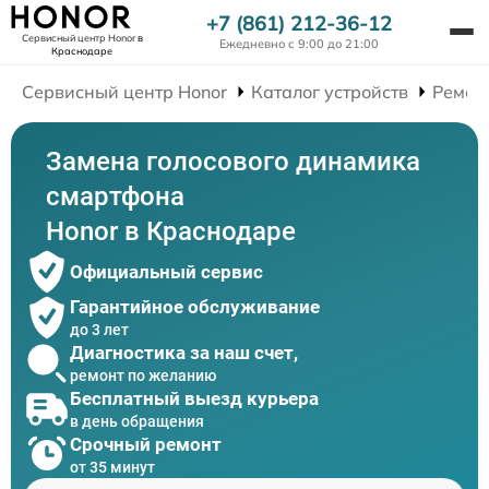
+7 (861) 212-36-12
Сервисный центр Honor
в
Ежедневно с 9:00 до 21:00
Краснодаре
Сервисный центр Honor
Каталог устройств
Ремон
Замена голосового динамика
смартфона
Honor в Краснодаре
Официальный сервис
Гарантийное обслуживание
до 3 лет
Диагностика за наш счет,
ремонт по желанию
Бесплатный выезд курьера
в день обращения
Срочный ремонт
от 35 минут